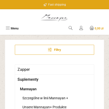
Przejdź do głównej zawartości
Fast shipping
Menu
0,00 zł
Filtry
Zapper
Suplementy
Mannayan
Szczególne w linii Mannayan +
Unsere Mannayan+ Produkte