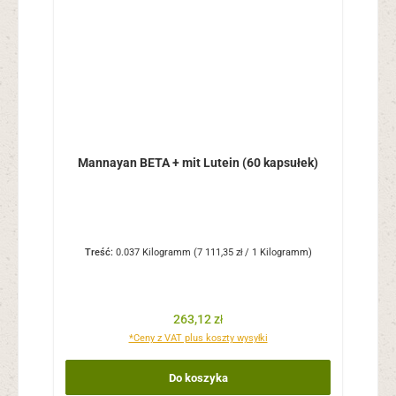
Mannayan BETA + mit Lutein (60 kapsułek)
Treść:
0.037 Kilogramm
(7 111,35 zł / 1 Kilogramm)
Cena regularna:
263,12 zł
*Ceny z VAT plus koszty wysyłki
Do koszyka