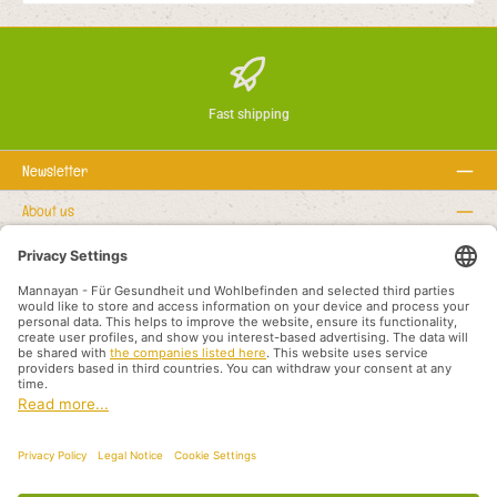
Fast shipping
Newsletter
About us
Regułki prawne
Serwisowa linia hotline
Recommended links
Metody płatności
Shipping methods
Stopka redakcyjna
Ochrona danych
Ogólne warunki handlowe
PRZEDSTAWICIELE HANDLOWI