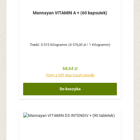
Mannayan VITAMIN A + (60 kapsułek)
Treść:
0.015 Kilogramm
(4 576,00 zł / 1 Kilogramm)
Cena regularna:
68,64 zł
*Ceny z VAT plus koszty wysyłki
Do koszyka