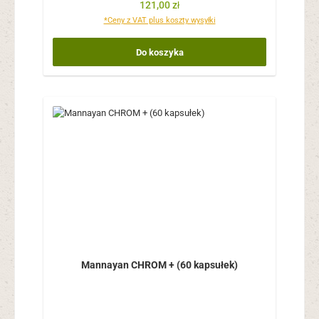
Cena regularna:
121,00 zł
*Ceny z VAT plus koszty wysyłki
Do koszyka
Mannayan CHROM + (60 kapsułek)