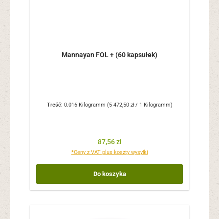
Mannayan FOL + (60 kapsułek)
Treść:
0.016 Kilogramm
(5 472,50 zł / 1 Kilogramm)
Cena regularna:
87,56 zł
*Ceny z VAT plus koszty wysyłki
Do koszyka