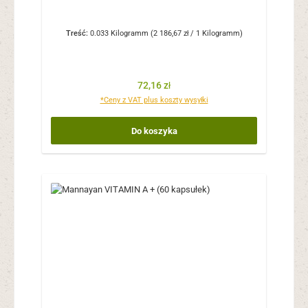
Treść:
0.033 Kilogramm
(2 186,67 zł / 1 Kilogramm)
Cena regularna:
72,16 zł
*Ceny z VAT plus koszty wysyłki
Do koszyka