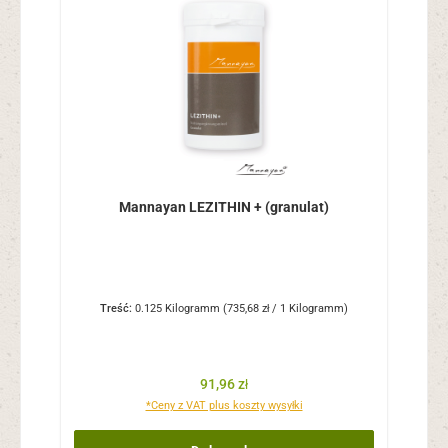
Mannayan LEZITHIN + (granulat)
Treść:
0.125 Kilogramm
(735,68 zł / 1 Kilogramm)
Cena regularna:
91,96 zł
*Ceny z VAT plus koszty wysyłki