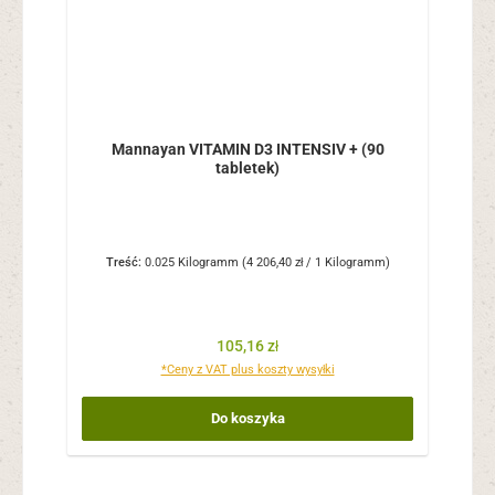
Mannayan VITAMIN D3 INTENSIV + (90
tabletek)
Treść:
0.025 Kilogramm
(4 206,40 zł / 1 Kilogramm)
Cena regularna:
105,16 zł
*Ceny z VAT plus koszty wysyłki
Do koszyka