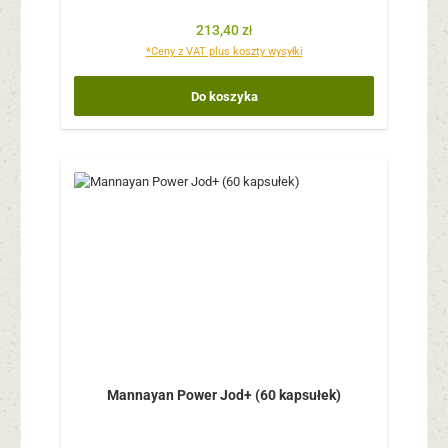
Cena regularna:
213,40 zł
*Ceny z VAT plus koszty wysyłki
Do koszyka
Mannayan Power Jod+ (60 kapsułek)