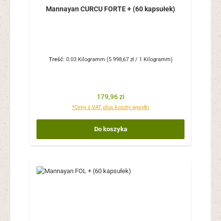
Mannayan CURCU FORTE + (60 kapsułek)
Treść:
0.03 Kilogramm
(5 998,67 zł / 1 Kilogramm)
Cena regularna:
179,96 zł
*Ceny z VAT plus koszty wysyłki
Do koszyka