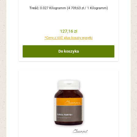
Treść:
0.027 Kilogramm
(4 709,63 zł / 1 Kilogramm)
Cena regularna:
127,16 zł
*Ceny z VAT plus koszty wysyłki
Do koszyka