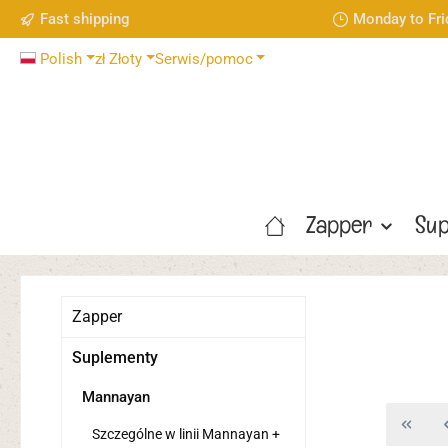
Fast shipping
Monday to Fri
ejdź do głównej zawartości
Przejdź do wyszukiwania
Przejdź do głównej nawigacji
Polish
zł
Złoty
Serwis/pomoc
Zapper
Sup
Zapper
Suplementy
Mannayan
Szczególne w linii Mannayan +