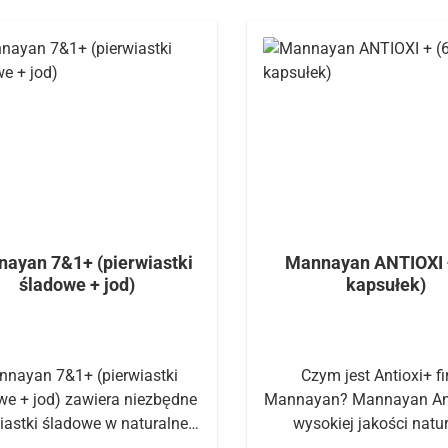
ayan 7&1+ (pierwiastki
Mannayan ANTIOXI 
śladowe + jod)
kapsułek)
nayan 7&1+ (pierwiastki
Czym jest Antioxi+ f
we + jod) zawiera niezbędne
Mannayan? Mannayan Ant
iastki śladowe w naturalnej
wysokiej jakości natu
inacji.Produkt Food State |
połączenie witamin E, C 