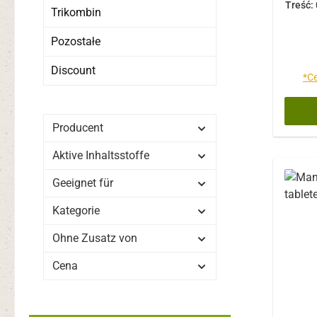
Treść:
Trikombin
Co oz
Stat
Pozostałe
pro
status
Discount
*Ce
moż
orga
pok
Producent
trady
które 
Aktive Inhaltsstoffe
wita
Geeignet für
wykor
n
Kategorie
sp
zawar
Ohne Zusatz von
wys
Cena
pożyw
grycz