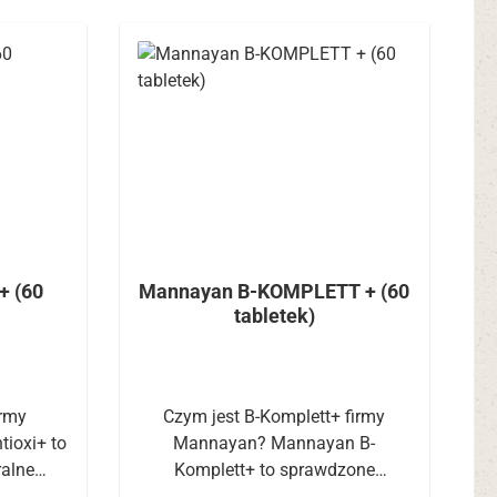
+ (60
Mannayan B-KOMPLETT + (60
tabletek)
irmy
Czym jest B-Komplett+ firmy
ioxi+ to
Mannayan? Mannayan B-
ralne
Komplett+ to sprawdzone
i beta-
połączenie witamin, minerałów i