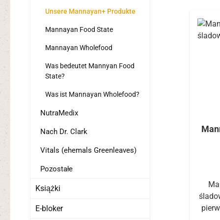
Unsere Mannayan+ Produkte
Mannayan Food State
Mannayan Wholefood
Was bedeutet Mannyan Food
State?
Was ist Mannayan Wholefood?
NutraMedix
Mann
Nach Dr. Clark
Vitals (ehemals Greenleaves)
Pozostałe
Man
Książki
ślado
pierw
E-bloker
komb