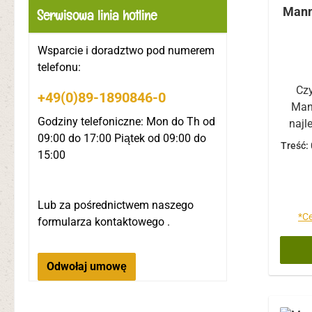
Mann
Serwisowa linia hotline
hydr
(po
Wsparcie i doradztwo pod numerem
cy
telefonu:
wo
cy
Czy
+49(0)89-1890846-0
selen
Man
Godziny telefoniczne: Mon do Th od
glut
najl
09:00 do 17:00 Piątek od 09:00 do
ml
pi
Treść:
15:00
sztuc
izo
or
Towarz
akty
Lub za pośrednictwem naszego
gene
bi
*Ce
formularza kontaktowego
.
1–3 k
z zal
tr
m
Odwołaj umowę
płynu
chemi
prze
zap
da
mogły