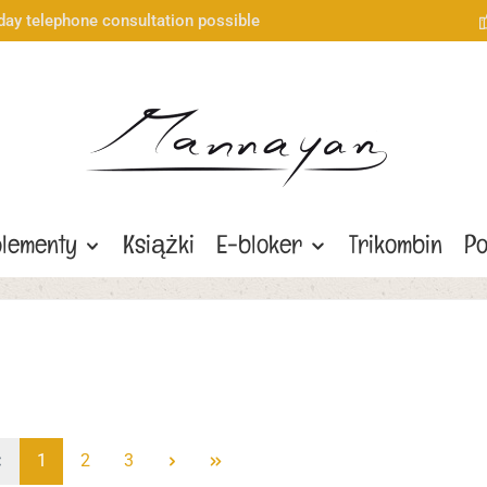
day telephone consultation possible
lementy
Książki
E-bloker
Trikombin
Po
Strona
Strona
Strona
1
2
3