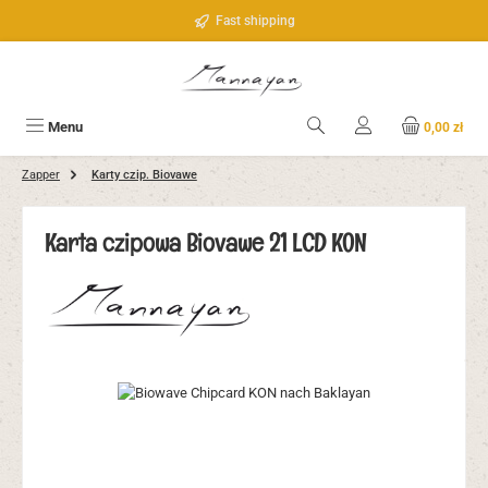
Przejdź do głównej zawartości
Fast shipping
Menu
0,00 zł
Zapper
Karty czip. Biovawe
Karta czipowa Biovawe 21 LCD KON
Pomiń galerię zdjęć