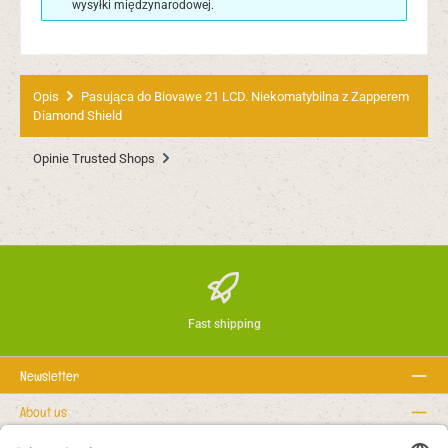
wysyłki międzynarodowej.
Opis
Pasująca do Biovawe 21 LCD. Niekomatybilna z Zapperem
Diamond Shield
Opinie Trusted Shops
Fast shipping
Newsletter
About us
Regułki prawne