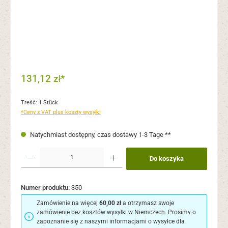
131,12 zł*
Treść:
1 Stück
*Ceny z VAT plus koszty wysyłki
Natychmiast dostępny, czas dostawy 1-3 Tage **
Ilość produktu: Wprowadź żądaną ilość lub użyj przycisków, aby zwiększyć lub zmni
Do koszyka
Numer produktu:
350
Zamówienie na więcej
60,00 zł
a otrzymasz swoje
zamówienie bez kosztów wysyłki w Niemczech. Prosimy o
zapoznanie się z naszymi informacjami o wysyłce dla