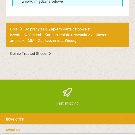
wysyłki międzynarodowej.
Opis
Do pracy z DDZap-em Karta czipowa z
częstotliwościami Karta ta jest do uzywania z zestawem
ampulek: IMM Zastrzeżenie:…
Więcej
Opinie Trusted Shops
Fast shipping
Newsletter
About us