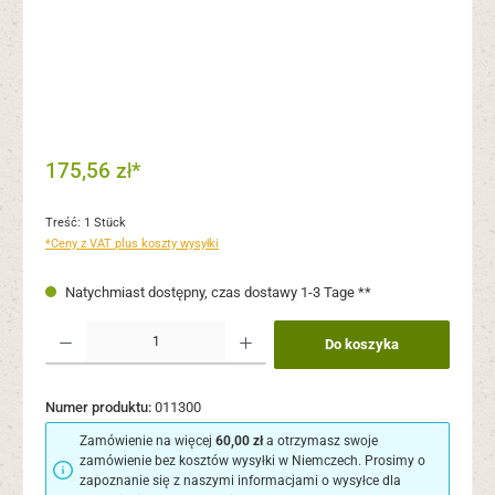
175,56 zł*
Treść:
1 Stück
*Ceny z VAT plus koszty wysyłki
Natychmiast dostępny, czas dostawy 1-3 Tage **
Ilość produktu: Wprowadź żądaną ilość lub użyj przycisków, aby zwiększyć lub zmni
Do koszyka
Numer produktu:
011300
Zamówienie na więcej
60,00 zł
a otrzymasz swoje
zamówienie bez kosztów wysyłki w Niemczech. Prosimy o
zapoznanie się z naszymi informacjami o wysyłce dla