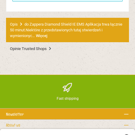
Opis
do Zappera Diamond Shield IE EMS Aplikacja trwa łącznie
50 minut.Niektóre z przedstawionych tutaj stwierdzeń i
wymienionyc…
Więcej
Opinie Trusted Shops
Fast shipping
Newsletter
About us