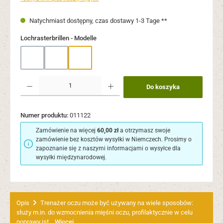
Natychmiast dostępny, czas dostawy 1-3 Tage **
Wybierz
Lochrasterbrillen - Modelle
Modell 1 (Rund)
Modell 2 (Eckig)
Modell 3 (Flieger)
Ilość produktu: Wprowadź żądaną ilość lub użyj przycisków, aby zwiększyć lub zmni
Do koszyka
Numer produktu:
011122
Zamówienie na więcej
60,00 zł
a otrzymasz swoje
zamówienie bez kosztów wysyłki w Niemczech. Prosimy o
zapoznanie się z naszymi informacjami o wysyłce dla
wysyłki międzynarodowej.
Opis
Trenażer oczu może być używany na wiele sposobów:
służy m.in. do wzmocnienia mięśni oczu, profilaktycznie w celu
poprawy ist…
Więcej